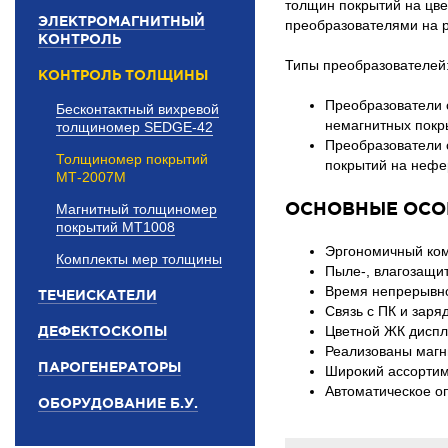
толщин покрытий на цве
ЭЛЕКТРОМАГНИТНЫЙ
преобразователями на 
КОНТРОЛЬ
Типы преобразователей
КОНТРОЛЬ ТОЛЩИНЫ
Преобразователи 
Бесконтактный вихревой
немагнитных покр
толщиномер SEDGE-42
Преобразователи 
Толщиномер покрытий
покрытий на нефе
МТ-2007М
ОСНОВНЫЕ ОСО
Магнитный толщиномер
покрытий МТ1008
Эргономичный ком
Комплекты мер толщины
Пыле-, влагозащит
Время непрерывно
ТЕЧЕИСКАТЕЛИ
Связь с ПК и заря
ДЕФЕКТОСКОПЫ
Цветной ЖК диспл
Реализованы магн
ПАРОГЕНЕРАТОРЫ
Широкий ассортим
Автоматическое о
ОБОРУДОВАНИЕ Б.У.