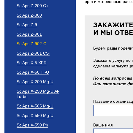
ppm и мгновенные расче
SciAps Z-200 C+
SciAps Z-300
ЗАКАЖИТЕ
SciAps Z-9
И МЫ ОТВ
SciAps Z-901
SciAps Z-902-C
Будем рады поделит
SciAps Z-901 CSi
Закажите услугу по
SciAps X-5 XFR
сделаем калькуляци
SciAps X-50 TI-U
По всем вопросам 
SciAps X-200 Mg-U
Или заполните ф
SciAps X-250 Mg-U Al-
Turbo
Название организа
SciAps X-505 Mg-U
SciAps X-550 Mg-U
SciAps X-550 Pb
Ваше имя