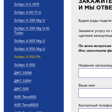
ЗАКАЖИТЕ
SciAps X-5 XFR
И МЫ ОТВ
SciAps X-50 TI-U
SciAps X-200 Mg-U
Будем рады поделит
SciAps X-250 Mg-U Al-
Закажите услугу по
Turbo
сделаем калькуляци
SciAps X-505 Mg-U
По всем вопросам 
SciAps X-550 Mg-U
Или заполните ф
SciAps X-550 Pb
SciAps X-555
Название организа
ДФС-100М
ДФС-100Н
Ваше имя
ДФС-500
AXR Terra900
AXR Terra900S
Контактный телефо