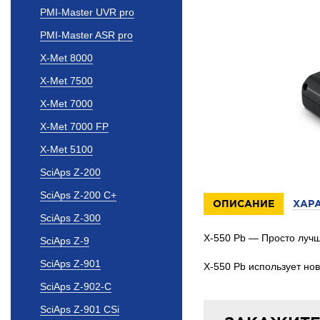
PMI-Master UVR pro
PMI-Master ASR pro
X-Met 8000
X-Met 7500
X-Met 7000
X-Met 7000 FP
X-Met 5100
SciAps Z-200
SciAps Z-200 C+
ОПИСАНИЕ
ХАР
SciAps Z-300
X-550 Pb — Просто лучш
SciAps Z-9
SciAps Z-901
X-550 Pb использует но
SciAps Z-902-C
SciAps Z-901 CSi