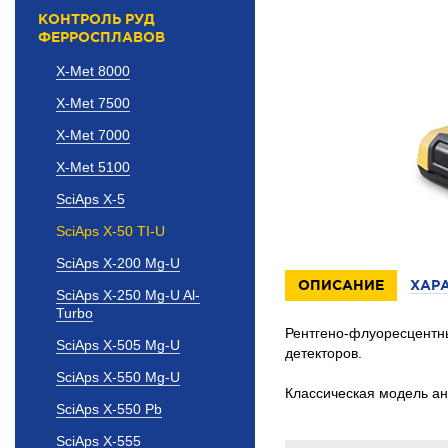
КОНТРОЛЬ РУД
ФЕРРОСПЛАВОВ
X-Met 8000
X-Met 7500
X-Met 7000
X-Met 5100
SciAps X-5
SciAps X-50 TI-U
SciAps X-200 Mg-U
ОПИСАНИЕ
ХАР
SciAps X-250 Mg-U Al-
Turbo
Рентгено-флуоресцентн
SciAps X-505 Mg-U
детекторов.
SciAps X-550 Mg-U
Классическая модель а
SciAps X-550 Pb
SciAps X-555