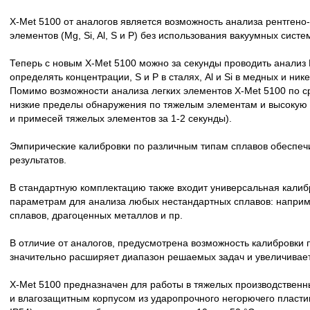
X-Met
5100 от аналогов является возможность анализа рентген
элементов (Mg, Si, Al, S и P) без использования вакуумных систе
Теперь с новым
X-Met
5100 можно за секунды проводить анализ 
определять концентрации, S и P в сталях, Al и Si в медных и нике
Помимо возможности анализа легких элементов
X-Met
5100 по с
низкие пределы обнаружения по тяжелым элементам и высокую с
и примесей тяжелых элементов за
1-2 секунды
).
Эмпирические калибровки по различным типам сплавов обеспе
результатов.
В стандартную комплектацию также входит универсальная кали
параметрам для анализа любых нестандартных сплавов: наприм
сплавов, драгоценных металлов и пр.
В отличие от аналогов, предусмотрена возможность калибровки 
значительно расширяет диапазон решаемых задач и увеличивает
X-Met
5100 предназначен для работы в тяжелых производственн
и влагозащитным корпусом из ударопрочного негорючего пласти