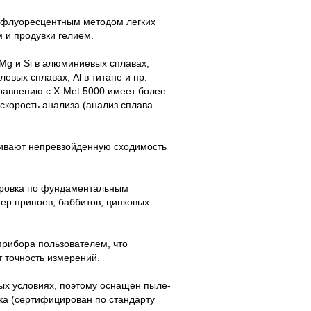
о-флуоресцентным методом легких
м и продувки гелием.
Mg и Si в алюминиевых сплавах,
левых сплавах, Al в титане и пр.
равнению с
X-Met
5000 имеет более
корость анализа (анализ сплава
чивают непревзойденную сходимость
бровка по фундаментальным
ер припоев, баббитов, цинковых
прибора пользователем, что
 точность измерений.
ых условиях, поэтому оснащен пыле-
ка (сертифицирован по стандарту