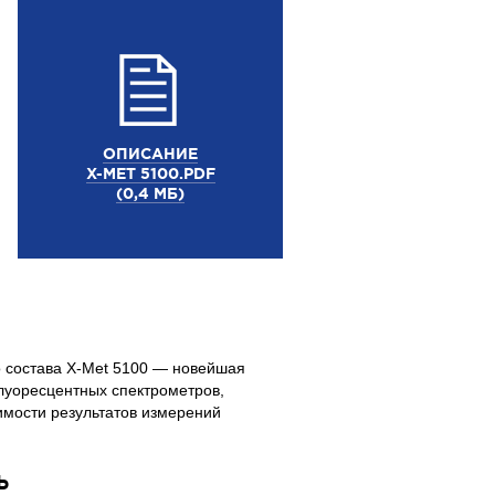
ОПИСАНИЕ
X-MET 5100.PDF
(0,4 МБ)
о состава
X-Met
5100 — новейшая
луоресцентных спектрометров,
имости результатов измерений
Ь