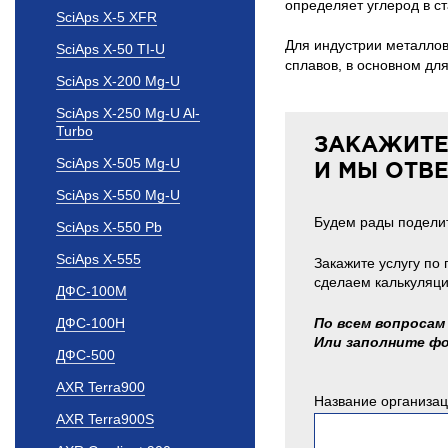
определяет углерод в ст
SciAps X-5 XFR
Для индустрии металлов
SciAps X-50 TI-U
сплавов, в основном дл
SciAps X-200 Mg-U
SciAps X-250 Mg-U Al-
Turbo
ЗАКАЖИТЕ
SciAps X-505 Mg-U
И МЫ ОТВ
SciAps X-550 Mg-U
Будем рады поделит
SciAps X-550 Pb
SciAps X-555
Закажите услугу по
сделаем калькуляци
ДФС-100М
ДФС-100Н
По всем вопросам 
Или заполните ф
ДФС-500
AXR Terra900
Название организа
AXR Terra900S