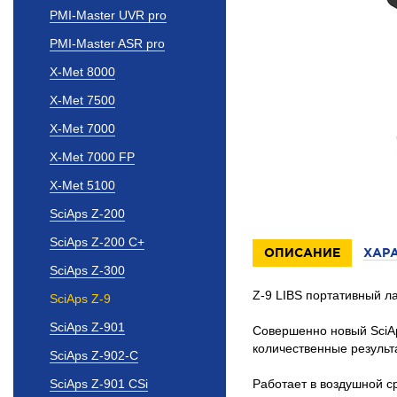
PMI-Master UVR pro
PMI-Master ASR pro
X-Met 8000
X-Met 7500
X-Met 7000
X-Met 7000 FP
X-Met 5100
SciAps Z-200
SciAps Z-200 C+
ОПИСАНИЕ
ХАР
SciAps Z-300
Z-9 LIBS портативный л
SciAps Z-9
SciAps Z-901
Совершенно новый SciAp
количественные результ
SciAps Z-902-C
SciAps Z-901 CSi
Работает в воздушной ср