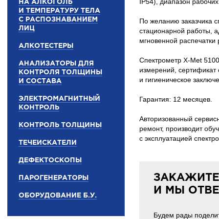
НА АЛКОГОЛЬ
IP54), диапазон рабочих
И ТЕМПЕРАТУРУ ТЕЛА
С РАСПОЗНАВАНИЕМ
По желанию заказчика с
ЛИЦ
стационарной работы, 
мгновенной распечатки 
АЛКОТЕСТЕРЫ
Спектрометр
X-Met
5100
АНАЛИЗАТОРЫ ДЛЯ
измерений, сертификат 
КОНТРОЛЯ ТОЛЩИНЫ
и гигиеническое заключ
И СОСТАВА
ЭЛЕКТРОМАГНИТНЫЙ
Гарантия: 12 месяцев.
КОНТРОЛЬ
Авторизованный сервис
КОНТРОЛЬ ТОЛЩИНЫ
ремонт, производит обу
с эксплуатацией спектр
ТЕЧЕИСКАТЕЛИ
ДЕФЕКТОСКОПЫ
ЗАКАЖИТЕ
ПАРОГЕНЕРАТОРЫ
И МЫ ОТВ
ОБОРУДОВАНИЕ Б.У.
Будем рады поделит