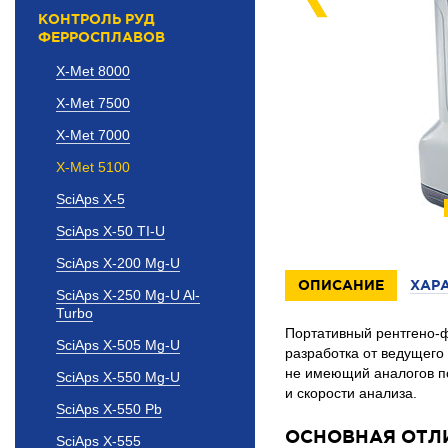
КОНТРОЛЬ РУД
ФЕРРОСПЛАВОВ
X-Met 8000
X-Met 7500
X-Met 7000
X-Met 5100
SciAps X-5
SciAps X-50 TI-U
SciAps X-200 Mg-U
ОПИСАНИЕ
ХАР
SciAps X-250 Mg-U Al-
Turbo
Портативный рентгено-
SciAps X-505 Mg-U
разработка от ведущего
не имеющий аналогов по
SciAps X-550 Mg-U
и скорости анализа.
SciAps X-550 Pb
ОСНОВНАЯ ОТЛ
SciAps X-555